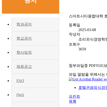
공지
스마트시티융합대학 호
학과공지
등록일
2025-03-08
작성자
학교공지
조리외식경영학
조회수
3659
학사일정
첨부파일중 PDF미리
채용공고
파일 열람을 위해서는 
FAQ
호텔관광외식경영학
QnA
프린트
목록