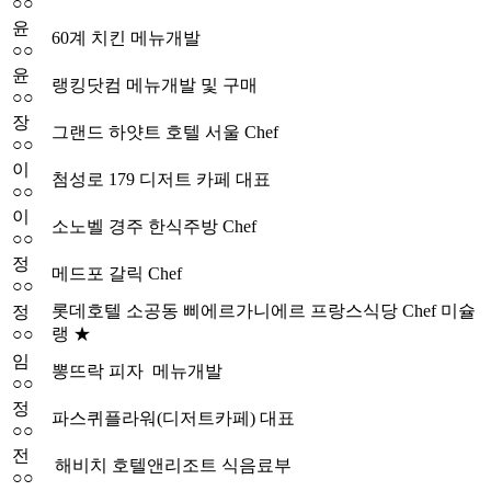
○○
윤
60계 치킨 메뉴개발
○○
윤
랭킹닷컴 메뉴개발 및 구매
○○
장
그랜드 하얏트 호텔 서울 Chef
○○
이
첨성로 179 디저트 카페 대표
○○
이
소노벨 경주 한식주방 Chef
○○
정
메드포 갈릭 Chef
○○
롯데호텔 소공동 삐에르가니에르 프랑스식당 Chef 미슐
정
○○
랭 ★
임
뽕뜨락 피자 메뉴개발
○○
정
파스퀴플라워(디저트카페) 대표
○○
전
해비치 호텔앤리조트 식음료부
○○