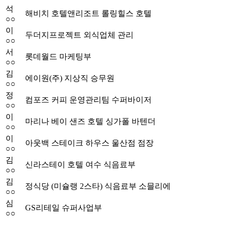
석
해비치 호텔앤리조트 롤링힐스 호텔
○○
이
두더지프로젝트 외식업체 관리
○○
서
롯데월드 마케팅부
○○
김
에이원(주) 지상직 승무원
○○
정
컴포즈 커피 운영관리팀 수퍼바이저
○○
이
마리나 베이 샌즈 호텔 싱가폴 바텐더
○○
이
아웃백 스테이크 하우스 울산점 점장
○○
김
신라스테이 호텔 여수 식음료부
○○
김
정식당 (미슐랭 2스타) 식음료부 소믈리에
○○
심
GS리테일 슈퍼사업부
○○