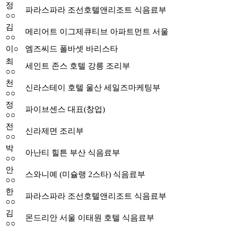
정
파라스파라 조선호텔앤리조트 식음료부
○○
김
메리어트 이그제큐티브 아파트먼트 서울
○○
이○
엠즈씨드 폴바셋 바리스타
최
세인트 존스 호텔 강릉 조리부
○○
천
신라스테이 호텔 울산 세일즈마케팅부
○○
정
파이브센스 대표(창업)
○○
전
신라제면 조리부
○○
박
아난티 힐튼 부산 식음료부
○○
안
스와니예 (미슐랭 2스타) 식음료부
○○
한
파라스파라 조선호텔앤리조트 식음료부
○○
김
몬드리안 서울 이태원 호텔 식음료부
○○