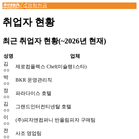
조리외식경영학전공
취업자 현황
최근 취업자 현황(~2026년 현재)
성명
업체
김
제로컴플렉스 Chef(미슐랭1스타)
○○
박
BKR 운영관리직
○○
정
파라다이스 호텔
○○
김
그랜드인터컨티넨탈 호텔
○○
이
(주)피자앤컴퍼니 반올림피자 구매팀
○○
전
사조 영업팀
○○